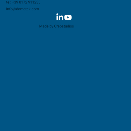
tel: +39 0172 911235
info@damotek.com
Made by Creostudios