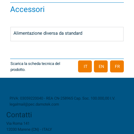
Accessori
Alimentazione diversa da standard
Scarica la scheda tecnica del
IT
EN
FR
prodotto.
P.IVA: 03059220040 - REA CN-258965 Cap. Soc. 100.000,00 I.V.
legalmail@pec.damotek.com
Contatti
Via Roma 141
12030 Marene (CN) - ITALY