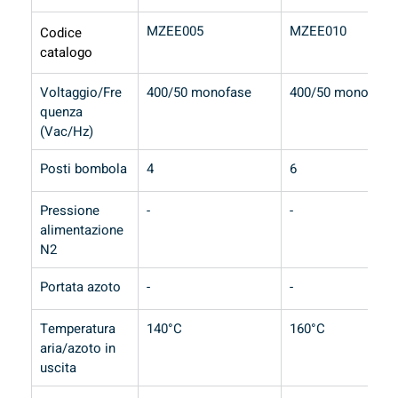
MZEE005
MZEE010
Codice 
catalogo
Voltaggio/Fre
400/50 monofase
400/50 monofase
quenza 
(Vac/Hz)
Posti bombola
4
6
Pressione 
-
-
alimentazione 
N2
Portata azoto
-
-
Temperatura 
140°C
160°C
aria/azoto in 
uscita