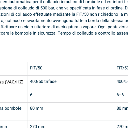
 semiautomatica per il collaudo idraulico di bombole ed estintori fin
sione di collaudo di 500 bar, che va specificata in fase di ordine. D
erazioni di collaudo effettuate mediante la FIT/50 non richiedono la
o, collaudo e svuotamento avvengono tutte a bordo della stessa un
 effettuare un ciclo ulteriore di asciugatura a vapore. Ogni postazio
care le bombole in sicurezza. Tempo di collaudo e controllo assen
FIT/50
FIT/5
400/50 trifase
400/50
nza (VAC/HZ)
6
6+6
ma bombole 
80 mm
80 m
ima 
270 mm
270 