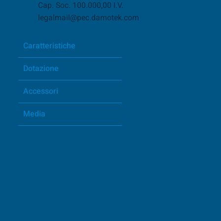
Cap. Soc. 100.000,00 I.V.
legalmail@pec.damotek.com
Caratteristiche
Dotazione
Accessori
Media