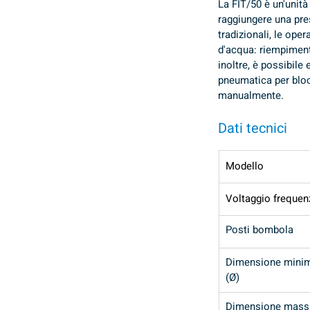
La FIT/50 è un'unità
raggiungere una pres
tradizionali, le op
d'acqua: riempiment
inoltre, è possibile
pneumatica per bloc
manualmente.
Dati tecnici
Modello
Voltaggio freque
Posti bombola
Dimensione mini
(Ø)
Dimensione mass