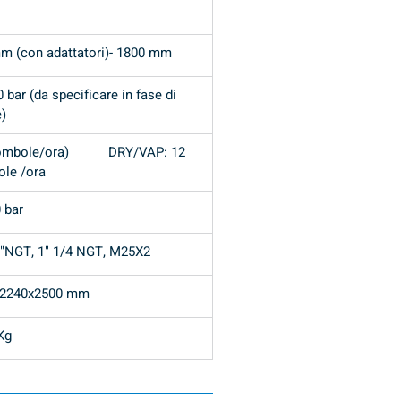
m (con adattatori)- 1800 mm
 bar (da specificare in fase di 
e)
mbole/ora)           DRY/VAP: 12 
le /ora
 bar
1"NGT, 1" 1/4 NGT, M25X2
x2240x2500 mm
Kg