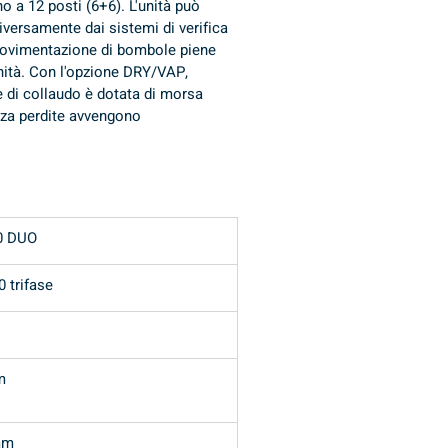
o a 12 posti (6+6). L'unità può 
iversamente dai sistemi di verifica 
 movimentazione di bombole piene 
ità. Con l'opzione DRY/VAP, 
ne di collaudo è dotata di morsa 
za perdite avvengono 
FIT/50 DUO 12 posti
FIT/50
0 DUO
 trifase
m
mm