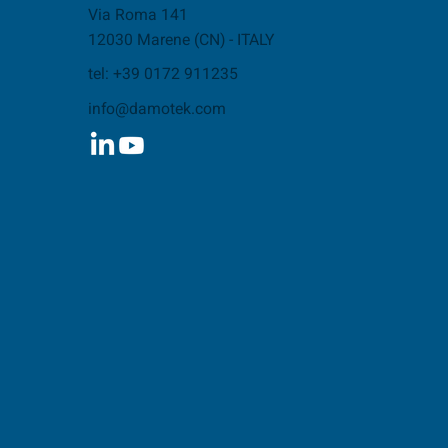
Via Roma 141
12030 Marene (CN) - ITALY
tel: +39 0172 911235
info@damotek.com