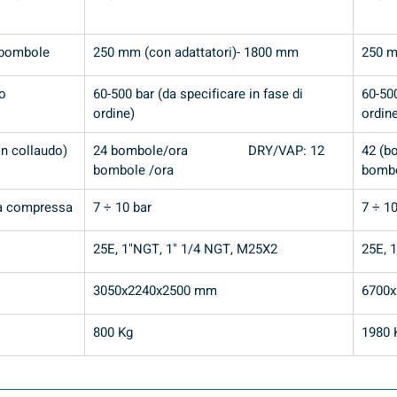
 bombole
250 mm (con adattatori)- 1800 mm
250 m
o
60-500 bar (da specificare in fase di 
60-500
ordine)
ordin
in collaudo)
24 bombole/ora                 DRY/VAP: 12 
42 (bo
bombole /ora
bombo
ia compressa
7 ÷ 10 bar
7 ÷ 10
25E, 1"NGT, 1" 1/4 NGT, M25X2
25E, 
3050x2240x2500 mm
6700
800 Kg
1980 