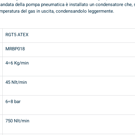
ndata della pompa pneumatica è installato un condensatore che, sfr
emperatura del gas in uscita, condensandolo leggermente.
RGT5 ATEX
MRBP018
4÷6 Kg/min
45 Nlt/min
6÷8 bar
750 Nlt/min