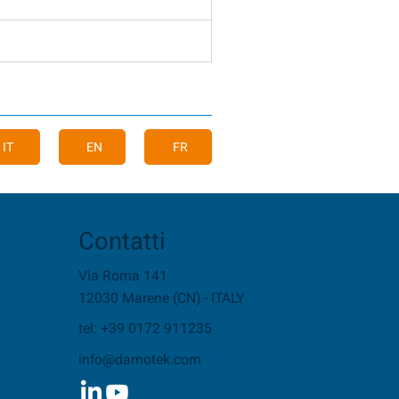
IT
EN
FR
Contatti
Via Roma 141
12030 Marene (CN) - ITALY
tel: +39 0172 911235
info@damotek.com