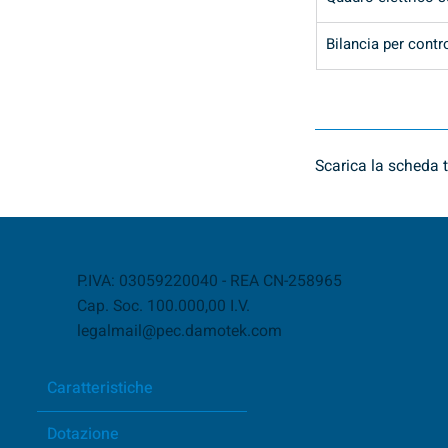
Bilancia per cont
Scarica la scheda t
P.IVA: 03059220040 - REA CN-258965
Cap. Soc. 100.000,00 I.V.
legalmail@pec.damotek.com
Caratteristiche
Dotazione