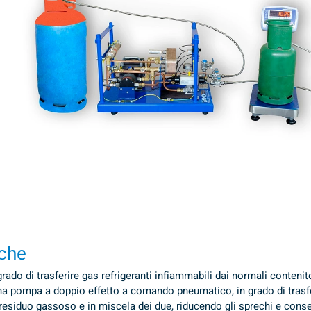
iche
ado di trasferire gas refrigeranti infiammabili dai normali contenit
na pompa a doppio effetto a comando pneumatico, in grado di trasfer
residuo gassoso e in miscela dei due, riducendo gli sprechi e cons