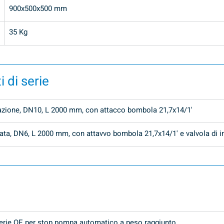
900x500x500 mm
35 Kg
 di serie
irazione, DN10, L 2000 mm, con attacco bombola 21,7x14/1'
ata, DN6, L 2000 mm, con attavvo bombola 21,7x14/1' e valvola di i
serie QE per stop pompa automatico a peso raggiunto