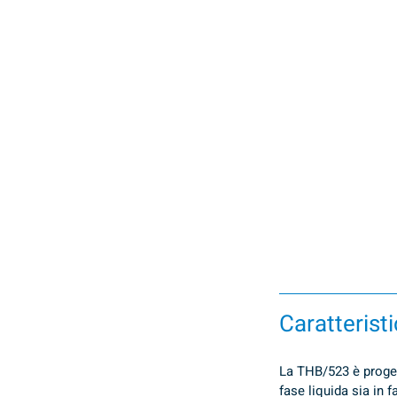
Caratterist
La THB/523 è proget
fase liquida sia in 