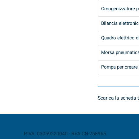
Omogenizzatore pe
Bilancia elettronic
Quadro elettrico di
Morsa pneumatica 
Pompa per creare 
Scarica la scheda t
P.IVA: 03059220040 - REA CN-258965