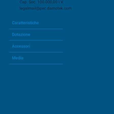
Cap. Soc. 100.000,00 I.V.
legalmail@pec.damotek.com
Caratteristiche
Dotazione
Accessori
Media