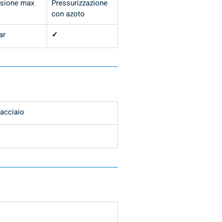
ssione max
Pressurizzazione 
con azoto
ar
✓
 acciaio