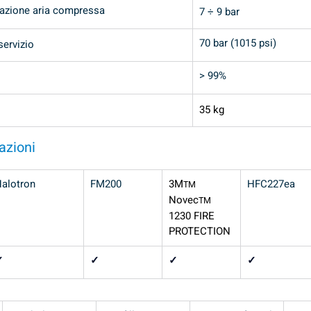
tazione aria compressa
7 ÷ 9 bar
70 bar (1015 psi)
servizio
> 99%
35 kg
azioni
alotron
FM200
3M
HFC227ea
TM
Novec
TM
1230 FIRE 
PROTECTION
✓
✓
✓
✓