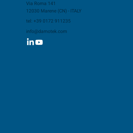
Via Roma 141
12030 Marene (CN) - ITALY
tel: +39 0172 911235
info@damotek.com